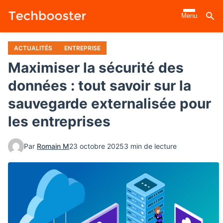
Aller
Menu
au
contenu
principal
ACTUALITÉS
ENTREPRISE
Maximiser la sécurité des
données : tout savoir sur la
sauvegarde externalisée pour
les entreprises
Par
Romain M
23 octobre 2025
3 min de lecture