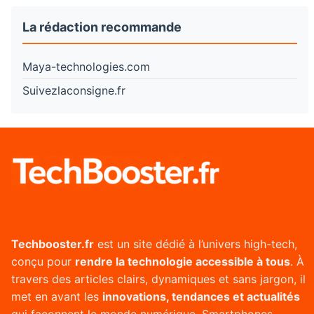
La rédaction recommande
Maya-technologies.com
Suivezlaconsigne.fr
Techbooster.fr
est un site dédié à l’univers high-tech,
conçu pour
rendre la technologie accessible à tous
. À
travers des articles clairs, dynamiques et sans jargon, il
met en avant les
innovations, tendances et actualités
qui façonnent le monde numérique. Smartphones,