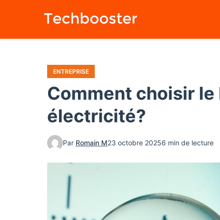
Aller
au
contenu
principal
ENTREPRISE
Comment choisir le l
électricité?
Par
Romain M
23 octobre 2025
6 min de lecture