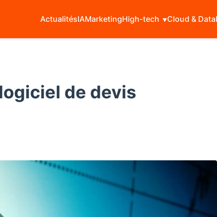
Actualités
IA
Marketing
High-tech
Cloud & Data
ogiciel de devis