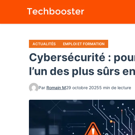
Aller
au
contenu
principal
ACTUALITÉS
EMPLOI ET FORMATION
Cybersécurité : pou
l’un des plus sûrs e
Par
Romain M
29 octobre 2025
5 min de lecture