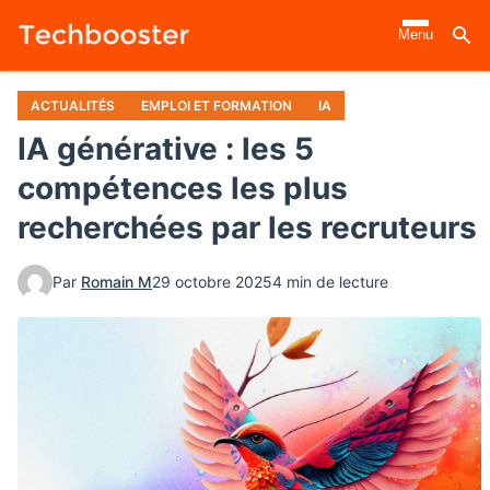
Aller
Menu
au
contenu
principal
ACTUALITÉS
EMPLOI ET FORMATION
IA
IA générative : les 5
compétences les plus
recherchées par les recruteurs
Par
Romain M
29 octobre 2025
4 min de lecture