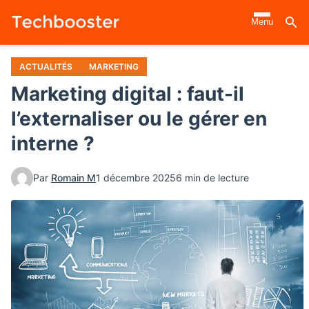
Aller
Menu
au
contenu
principal
ACTUALITÉS
MARKETING
Marketing digital : faut-il
l’externaliser ou le gérer en
interne ?
Par
Romain M
1 décembre 2025
6 min de lecture