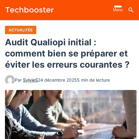
Aller
Menu
au
contenu
principal
ACTUALITÉS
Audit Qualiopi initial :
comment bien se préparer et
éviter les erreurs courantes ?
Par
SylvieS
24 décembre 2025
5 min de lecture