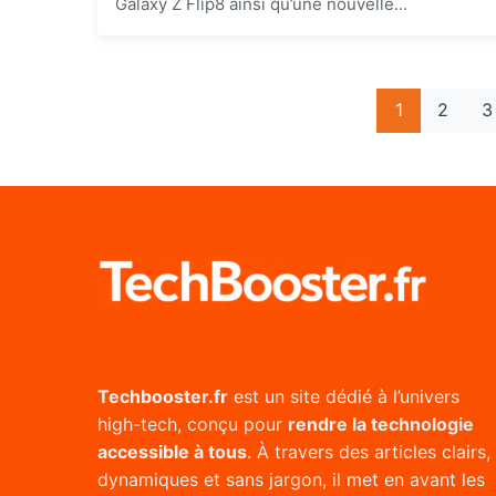
Galaxy Z Flip8 ainsi qu’une nouvelle...
1
2
3
Techbooster.fr
est un site dédié à l’univers
high-tech, conçu pour
rendre la technologie
accessible à tous
. À travers des articles clairs,
dynamiques et sans jargon, il met en avant les