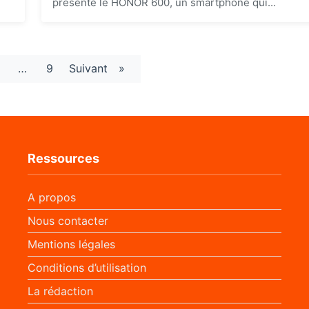
présenté le HONOR 600, un smartphone qui...
…
9
Suivant
»
Ressources
A propos
Nous contacter
Mentions légales
Conditions d’utilisation
La rédaction