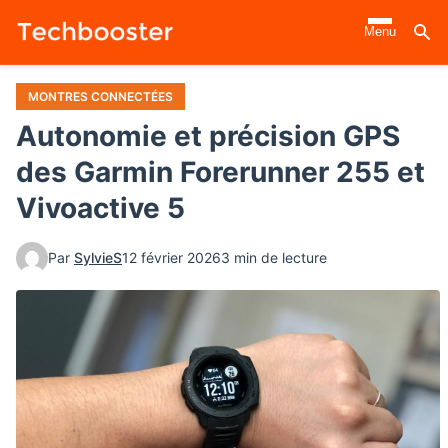
Aller
Menu
au
contenu
principal
MONTRES CONNECTÉES
Autonomie et précision GPS
des Garmin Forerunner 255 et
Vivoactive 5
Par
SylvieS
12 février 2026
3 min de lecture