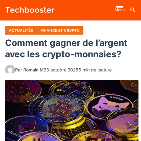
Aller
Menu
au
contenu
principal
ACTUALITÉS
FINANCE ET CRYPTO
Comment gagner de l’argent
avec les crypto-monnaies?
Par
Romain M
23 octobre 2025
6 min de lecture