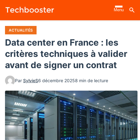
Aller
Menu
au
contenu
principal
ACTUALITÉS
Data center en France : les
critères techniques à valider
avant de signer un contrat
Par
SylvieS
6 décembre 2025
8 min de lecture