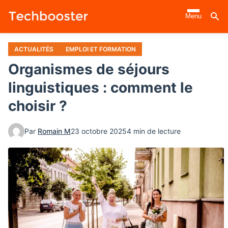
Aller
Menu
au
contenu
principal
ACTUALITÉS
EMPLOI ET FORMATION
Organismes de séjours
linguistiques : comment le
choisir ?
Par
Romain M
23 octobre 2025
4 min de lecture