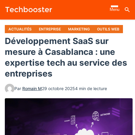
Aller
Menu
au
contenu
principal
ACTUALITÉS
ENTREPRISE
MARKETING
OUTILS WEB
Développement SaaS sur
mesure à Casablanca : une
expertise tech au service des
entreprises
Par
Romain M
29 octobre 2025
4 min de lecture