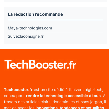
La rédaction recommande
Maya-technologies.com
Suivezlaconsigne.fr
Techbooster.fr
est un site dédié à l’univers high-tech,
conçu pour
rendre la technologie accessible à tous
. À
travers des articles clairs, dynamiques et sans jargon, il
met en avant les
innovations, tendances et actualités