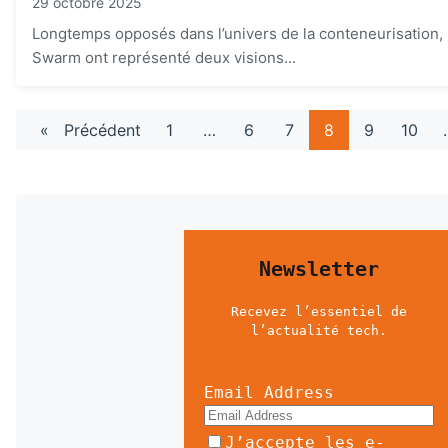
29 octobre 2025
Longtemps opposés dans l’univers de la conteneurisation,
Swarm ont représenté deux visions...
«
Précédent
1
…
6
7
8
9
10
Newsletter
Recevez l’essentiel de
l’actualité tech.
Email Address
J’accepte les e-