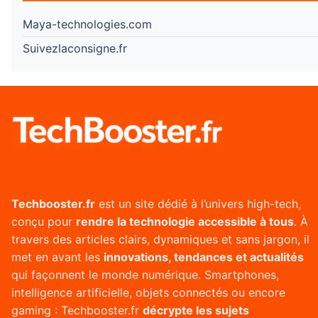
Maya-technologies.com
Suivezlaconsigne.fr
Techbooster.fr
est un site dédié à l’univers high-tech,
conçu pour
rendre la technologie accessible à tous
. À
travers des articles clairs, dynamiques et sans jargon, il
met en avant les
innovations, tendances et actualités
qui façonnent le monde numérique. Smartphones,
intelligence artificielle, objets connectés ou encore
gaming : Techbooster.fr
décrypte les sujets