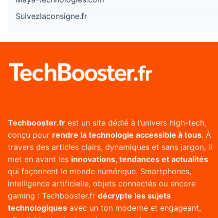
Suivezlaconsigne.fr
Techbooster.fr
est un site dédié à l’univers high-tech,
conçu pour
rendre la technologie accessible à tous
. À
travers des articles clairs, dynamiques et sans jargon, il
met en avant les
innovations, tendances et actualités
qui façonnent le monde numérique. Smartphones,
intelligence artificielle, objets connectés ou encore
gaming : Techbooster.fr
décrypte les sujets
technologiques
avec un ton moderne et engageant,