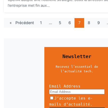
l’entreprise met fin aux...
«
Précédent
1
…
5
6
7
8
9
Newsletter
Recevez l’essentiel de
l’actualité tech.
Email Address
J’accepte les e-
mails d’actualité.