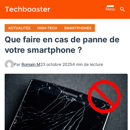
Aller
Menu
au
contenu
principal
ACTUALITÉS
HIGH-TECH
SMARTPHONES
Que faire en cas de panne de
votre smartphone ?
Par
Romain M
23 octobre 2025
4 min de lecture