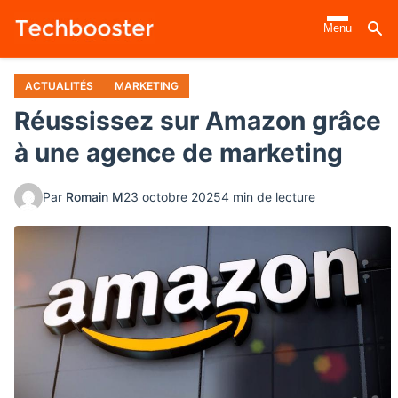
Aller
Menu
au
contenu
principal
ACTUALITÉS
MARKETING
Réussissez sur Amazon grâce
à une agence de marketing
Par
Romain M
23 octobre 2025
4 min de lecture