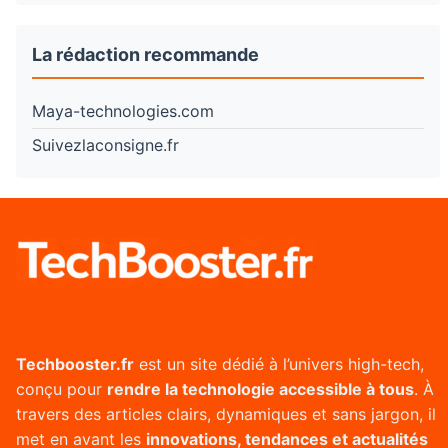
La rédaction recommande
Maya-technologies.com
Suivezlaconsigne.fr
Techbooster.fr
est un site dédié à l’univers high-tech,
conçu pour
rendre la technologie accessible à tous
. À
travers des articles clairs, dynamiques et sans jargon, il
met en avant les
innovations, tendances et actualités