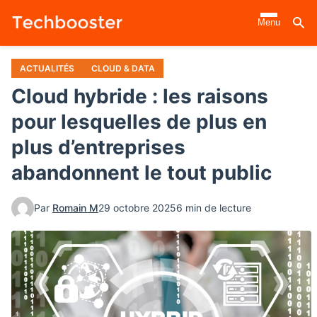
Aller
Menu
au
contenu
principal
ACTUALITÉS
CLOUD & DATA
Cloud hybride : les raisons
pour lesquelles de plus en
plus d’entreprises
abandonnent le tout public
Par
Romain M
29 octobre 2025
6 min de lecture