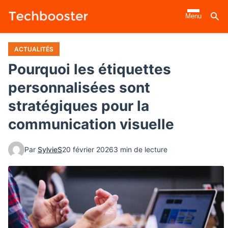
Aller
Menu
au
contenu
principal
ACTUALITÉS
Pourquoi les étiquettes
personnalisées sont
stratégiques pour la
communication visuelle
Par
SylvieS
20 février 2026
3 min de lecture