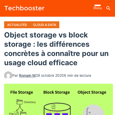
Aller
Menu
au
contenu
principal
ACTUALITÉS
CLOUD & DATA
Object storage vs block
storage : les différences
concrètes à connaître pour un
usage cloud efficace
Par
Romain M
29 octobre 2025
6 min de lecture