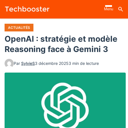
Aller
Menu
au
contenu
principal
ACTUALITÉS
OpenAI : stratégie et modèle
Reasoning face à Gemini 3
Par
SylvieS
3 décembre 2025
3 min de lecture