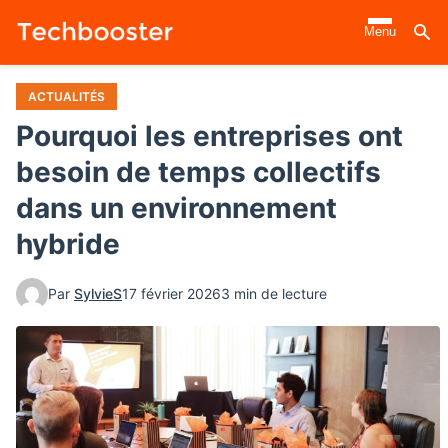
Aller
Menu
au
contenu
principal
ACTUALITÉS
Pourquoi les entreprises ont
besoin de temps collectifs
dans un environnement
hybride
Par
SylvieS
17 février 2026
3 min de lecture