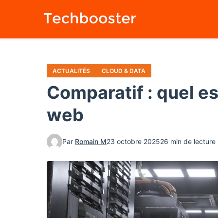
Aller
au
contenu
principal
ACTUALITÉS
CLOUD & DATA
Comparatif : quel es
web
Par
Romain M
23 octobre 2025
26 min de lecture