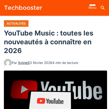
Aller
Menu
au
contenu
principal
ACTUALITÉS
YouTube Music : toutes les
nouveautés à connaître en
2026
Par
SylvieS
3 février 2026
4 min de lecture